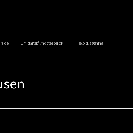
rside
Om danskfilmogteater.dk
Hjælp til søgning
usen