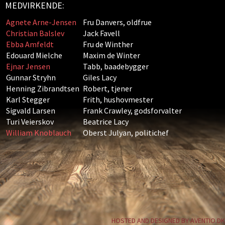
MEDVIRKENDE:
Agnete Arne-Jensen
Fru Danvers, oldfrue
Christian Balslev
Jack Favell
Ebba Amfeldt
Fru de Winther
Edouard Mielche
Maxim de Winter
Ejnar Jensen
Tabb, baadebygger
Gunnar Stryhn
Giles Lacy
Henning Zibrandtsen
Robert, tjener
Karl Stegger
Frith, hushovmester
Sigvald Larsen
Frank Crawley, godsforvalter
Turi Veierskov
Beatrice Lacy
William Knoblauch
Oberst Julyan, politichef
HOSTED AND DESIGNED BY AVENTIO.DK