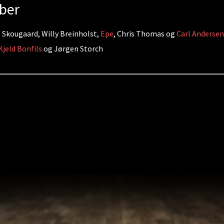
mber
s Skougaard, Willy Breinholst,
Epe
, Chris Thomas og
Carl Andersen
Kjeld Bonfils
og Jørgen Storch