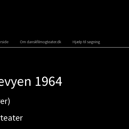
rside
Om danskfilmogteater.dk
Hjælp til søgning
evyen 1964
er)
teater