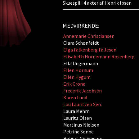
Skuespil i 4 akter af Henrik Ibsen
MEDVIRKENDE:
Annemarie Christiansen
Clara Schønfeldt
Elga Falkenberg Fallesen
Elisabeth Hornemann Rosenberg
Ella Ungermann
Ellen Hornum
Ellen Hygum
Erik Crone
Frederik Jacobsen
Karen Lund
Lau Lauritzen Sen.
Laura Mehrn
Lauritz Olsen
Martinus Nielsen
Petrine Sonne
Robert Neiiendam