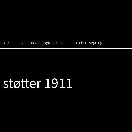
rside
Om danskfilmogteater.dk
Hjælp til søgning
støtter 1911