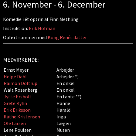
6. November - 6. December
Komedie i ét optrin af Finn Methling
Instruktion:
Erik Hofman
Opført sammen med
Kong Renés datter
MEDVIRKENDE:
Ernst Meyer
Arbejder
Helge Dahl
Arbejder *)
Raimon Doltrup
En onkel
Walt Rosenberg
En onkel
Jytte Ersholt
En tante **)
Grete Kyhn
Hanne
Erik Eriksson
Harald
Käthe Kristensen
Inga
Ole Larsen
Lægen
Lene Poulsen
Musen