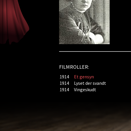
FILMROLLER:
1914
Et gensyn
1914
Lyset der svandt
1914
Vingeskudt