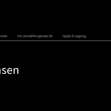
rside
Om danskfilmogteater.dk
Hjælp til søgning
nsen