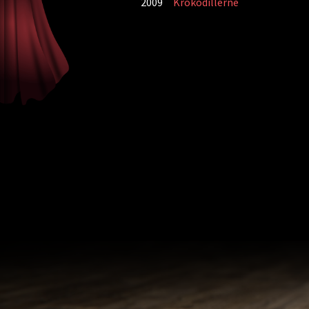
2009
Krokodillerne