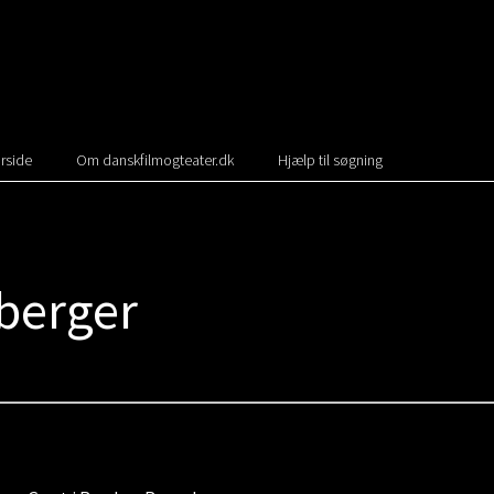
rside
Om danskfilmogteater.dk
Hjælp til søgning
berger