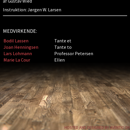
af Gustav Wied
Instruktion: Jørgen W. Larsen
MEDVIRKENDE:
Bodil Lassen
Tante et
Joan Henningsen
Tante to
Lars Lohmann
Professor Petersen
Marie La Cour
Ellen
HOSTED AND DESIGNED BY AVENTIO.DK