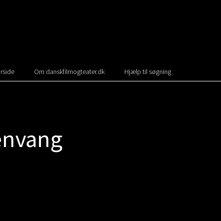
rside
Om danskfilmogteater.dk
Hjælp til søgning
envang