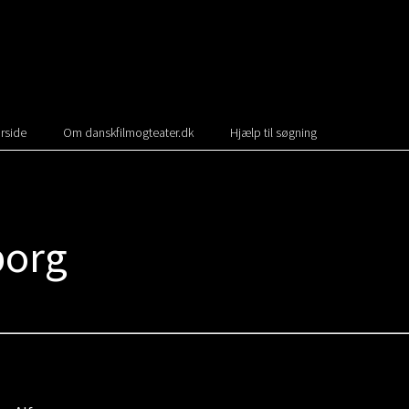
rside
Om danskfilmogteater.dk
Hjælp til søgning
borg