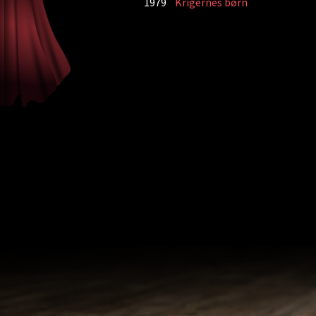
1979
Krigernes børn