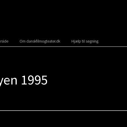
rside
Om danskfilmogteater.dk
Hjælp til søgning
en 1995