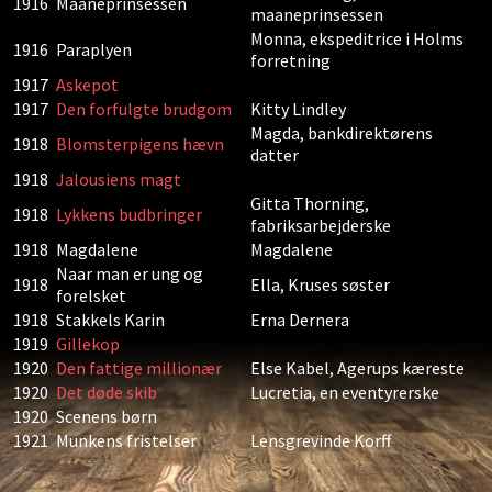
1916
Maaneprinsessen
maaneprinsessen
Monna, ekspeditrice i Holms
1916
Paraplyen
forretning
1917
Askepot
1917
Den forfulgte brudgom
Kitty Lindley
Magda, bankdirektørens
1918
Blomsterpigens hævn
datter
1918
Jalousiens magt
Gitta Thorning,
1918
Lykkens budbringer
fabriksarbejderske
1918
Magdalene
Magdalene
Naar man er ung og
1918
Ella, Kruses søster
forelsket
1918
Stakkels Karin
Erna Dernera
1919
Gillekop
1920
Den fattige millionær
Else Kabel, Agerups kæreste
1920
Det døde skib
Lucretia, en eventyrerske
1920
Scenens børn
1921
Munkens fristelser
Lensgrevinde Korff