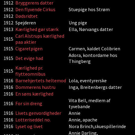
1912
Bryggerens datter
1912
Den flyvende Cirkus
Stuepige hos Strøm
1912
Dødsridtet
1912
Spejderen
Ung pige
1913
Kærlighed gør stærk
Ella, Nørvangs datter
Carl Alstrups kærlighed
1915
paa aktier
1915
Cigaretpigen
Carmen, kaldet Colibrien
Adora, kontordame hos
1915
Det evige had
Thingberg
Kærlighed pr.
1915
flytteomnibus
1916
Barnehjertets heltemod
Lola, eventyrerske
1916
Dommerens hustru
Inga, Breitenbergs datter
1916
En søns kærlighed
Vita Bell, medlem af
1916
For sin dreng
tyvebande
1916
Livets genvordigheder
Annie
1916
Lotteriseddel no.
Annie, apache
1916
Lyset og livet
Nora Brinch,skuespillerinde
Annie Darling,