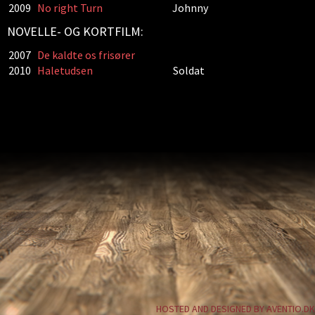
2009
No right Turn
Johnny
NOVELLE- OG KORTFILM:
2007
De kaldte os frisører
2010
Haletudsen
Soldat
HOSTED AND DESIGNED BY AVENTIO.DK