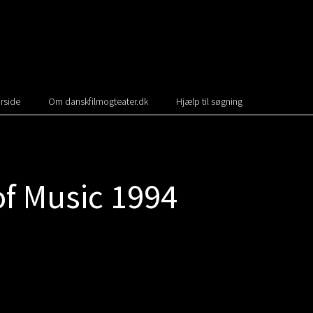
rside
Om danskfilmogteater.dk
Hjælp til søgning
f Music 1994