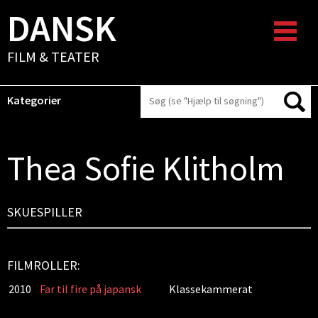
DANSK
FILM & TEATER
Kategorier
Thea Sofie Klitholm
SKUESPILLER
FILMROLLER:
2010
Far til fire på japansk
Klassekammerat