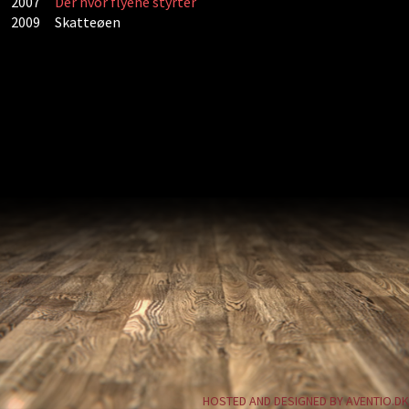
2007
Der hvor flyene styrter
2009
Skatteøen
HOSTED AND DESIGNED BY AVENTIO.DK