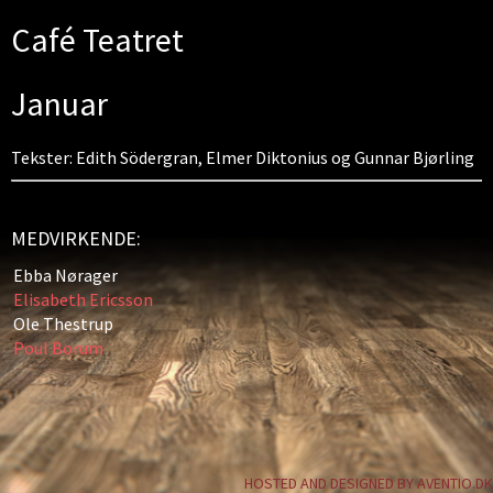
Café Teatret
Januar
Tekster: Edith Södergran, Elmer Diktonius og Gunnar Bjørling
MEDVIRKENDE:
Ebba Nørager
Elisabeth Ericsson
Ole Thestrup
Poul Borum
HOSTED AND DESIGNED BY AVENTIO.DK