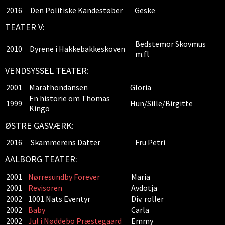
2016
Den Politiske Kandestøber
Geske
TEATER V:
Bedstemor Skovmus
2010
Dyrene i Hakkebakkeskoven
m.fl
VENDSYSSEL TEATER:
2001
Marathondansen
Gloria
En historie om Thomas
1999
Hun/Sille/Birgitte
Kingo
ØSTRE GASVÆRK:
2016
Skammerens Datter
Fru Petri
AALBORG TEATER:
2001
Nørresundby Forever
Maria
2001
Revisoren
Avdotja
2002
1001 Nats Eventyr
Div. roller
2002
Baby
Carla
2002
Jul i Nøddebo Præstegaard
Emmy