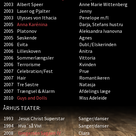
2003
Albert Speer
Anne Marie Wittenberg
2003
Laser og Pjalter
Jenny
2003
Ulysses von Ithacia
Penelope m.fl
2005
Anna Karénina
Darja, Stefans hustru
2005
Platonov
Aleksandra Ivanovna
2005
Søskende
Agnes
2006
Evita
Dubl./Elskerinden
2006
Lilleskoven
Anitra
2006
Sommerlængsler
Vittoria
2006
Terrorisme
Kvinden
2007
Celebration/Fest
Prue
2007
Hair
Romantikeren
2007
Tre Søstre
Natasja
2007
Trængsel & Alarm
Afdelings læge
2010
Guys and Dolls
Miss Adeleide
ÅRHUS TEATER:
1993
Jesus Christ Superstar
Sanger/danser
1994
Hva´så Vivi
Sanger/danser
2008
Gregersen Sagaen IV
Clara