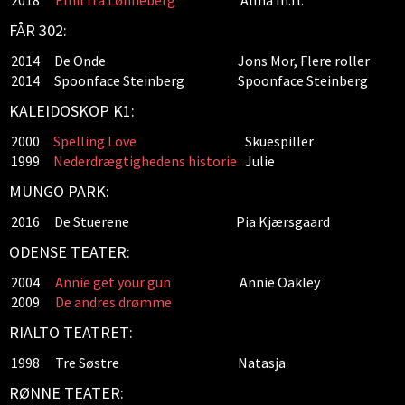
2018
Emil fra Lønneberg
Alma m.fl.
FÅR 302:
2014
De Onde
Jons Mor, Flere roller
2014
Spoonface Steinberg
Spoonface Steinberg
KALEIDOSKOP K1:
2000
Spelling Love
Skuespiller
1999
Nederdrægtighedens historie
Julie
MUNGO PARK:
2016
De Stuerene
Pia Kjærsgaard
ODENSE TEATER:
2004
Annie get your gun
Annie Oakley
2009
De andres drømme
RIALTO TEATRET:
1998
Tre Søstre
Natasja
RØNNE TEATER: