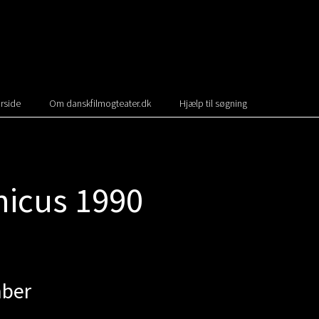
rside
Om danskfilmogteater.dk
Hjælp til søgning
nicus 1990
mber