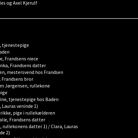
les og Axel Kjerulf
, tjenestepige
Baden
, Frandsens niece
nka, Frandsens datter
en, mestersvend hos Frandsen
 Frandsens bror
m Jørgensen, rullekone
pige
ine, tjenestepige hos Baden
, Lauras veninde 1)
rikke, pige i rullekælderen
lie, Frandsens datter
, rullekonens datter 1) / Clara, Lauras
de 2)