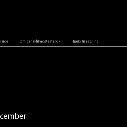
rside
Om danskfilmogteater.dk
Hjælp til søgning
December