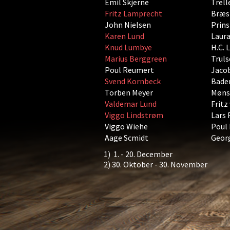
Emil Skjerne
Trel
Fritz Lamprecht
Bræst
John Nielsen
Prins
Karen Lund
Laura
Knud Lumbye
H.C. 
Marius Berggreen
Truls
Poul Reumert
Jacob
Svend Kornbeck
Baden
Torben Meyer
Møns
Valdemar Lund
Fritz
Viggo Lindstrøm
Lars 
Viggo Wiehe
Poul 
Aage Scmidt
Geor
1) 1. - 20. December
2) 30. Oktober - 30. November