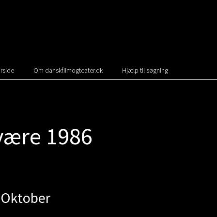
rside
Om danskfilmogteater.dk
Hjælp til søgning
være 1986
 Oktober