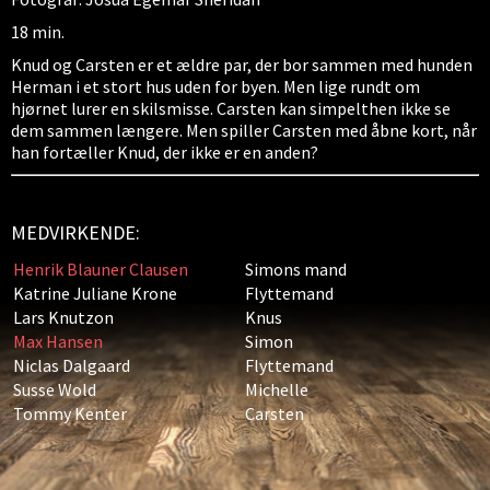
18 min.
Knud og Carsten er et ældre par, der bor sammen med hunden
Herman i et stort hus uden for byen. Men lige rundt om
hjørnet lurer en skilsmisse. Carsten kan simpelthen ikke se
dem sammen længere. Men spiller Carsten med åbne kort, når
han fortæller Knud, der ikke er en anden?
MEDVIRKENDE:
Henrik Blauner Clausen
Simons mand
Katrine Juliane Krone
Flyttemand
Lars Knutzon
Knus
Max Hansen
Simon
Niclas Dalgaard
Flyttemand
Susse Wold
Michelle
Tommy Kenter
Carsten