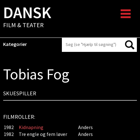
DANSK
FILM & TEATER
Kategorier
Tobias Fog
SKUESPILLER
FILMROLLER:
1982
Kidnapning
Anders
1982
Tre engle og fem løver
Anders