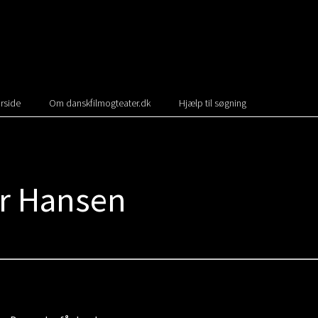
rside
Om danskfilmogteater.dk
Hjælp til søgning
r Hansen