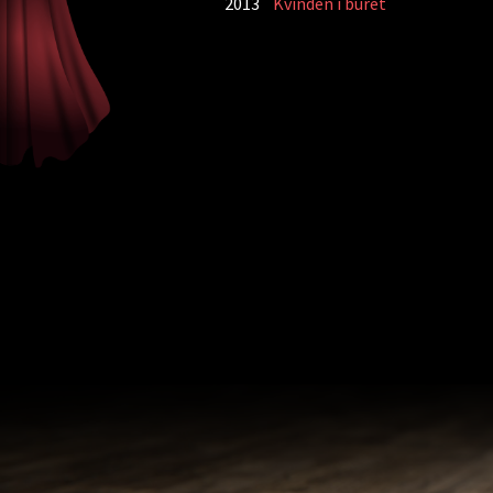
2013
Kvinden i buret