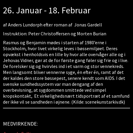
26. Januar - 18. Februar
af Anders Lundorph efter roman af Jonas Gardell
Instruktion: Peter Christoffersen og Morten Burian
Rasmus og Benjamin mødes i starten af 1980’erne i
Stockholm, hvor livet virkelig leves i bøssemiljøet. Deres
opvækst i henholdsvis en lille by hvor alle overvåger alle og i
Jehovas Vidner, gør at de for første gang føler sig frie og i live.
De forelsker sig og hvirvles ind i et varm og stor vennekreds.
Men langsomt bliver vennerne syge, én efter én, ramt af det
der kaldes den store bøssepest, senere kendt som AIDS. I det
svenske sundhedssystem var man dengang af den
overbevisning, at sygdommen smittede ved simpel
kropskontakt, Et virkelighedsnært tidsportræt af et samfund
der ikke vil se sandheden i øjnene. (Kilde: scenekunstarkiv.dk)
MEDVIRKENDE: