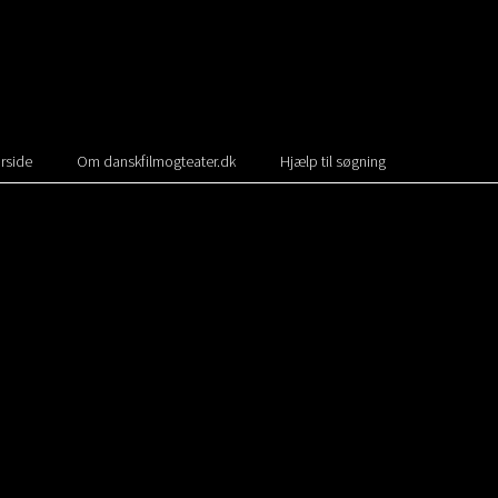
rside
Om danskfilmogteater.dk
Hjælp til søgning