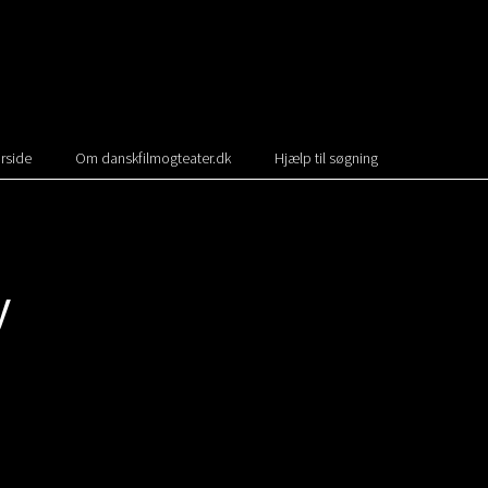
rside
Om danskfilmogteater.dk
Hjælp til søgning
y