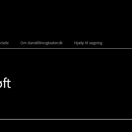
rside
Om danskfilmogteater.dk
Hjælp til søgning
ft