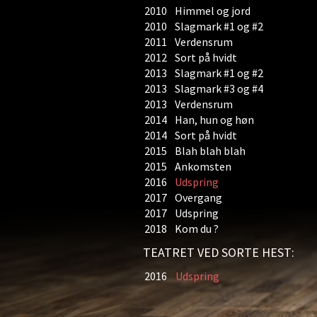
2010
Himmel og jord
2010
Slagmark #1 og #2
2011
Verdensrum
2012
Sort på hvidt
2013
Slagmark #1 og #2
2013
Slagmark #3 og #4
2013
Verdensrum
2014
Han, hun og høn
2014
Sort på hvidt
2015
Blah blah blah
2015
Ankomsten
2016
Udspring
2017
Overgang
2017
Udspring
2018
Kom du ?
TEATRET VED SORTE HEST:
2016
Udspring