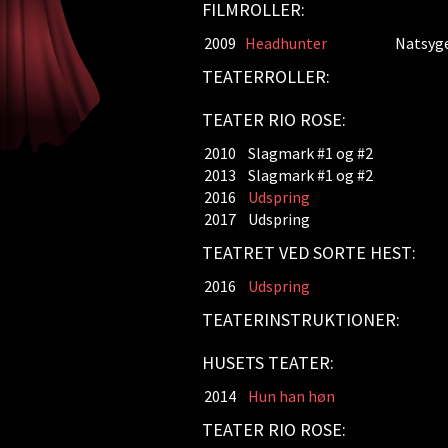
FILMROLLER:
2009
Headhunter
Natsyge
TEATERROLLER:
TEATER RIO ROSE:
2010
Slagmark #1 og #2
2013
Slagmark #1 og #2
2016
Udspring
2017
Udspring
TEATRET VED SORTE HEST:
2016
Udspring
TEATERINSTRUKTIONER:
HUSETS TEATER:
2014
Hun han høn
TEATER RIO ROSE: