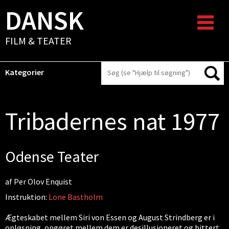
DANSK
FILM & TEATER
Kategorier
Tribadernes nat 1977
Odense Teater
af Per Olov Enquist
Instruktion:
Lone Bastholm
Ægteskabet mellem Siri von Essen og August Strindberg er i
opløsning, opgøret mellem dem er desillusioneret og bittert.