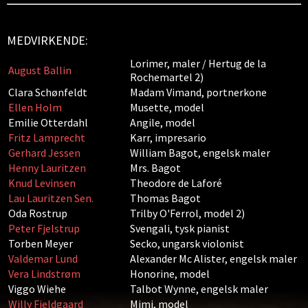
MEDVIRKENDE:
Lorimer, maler / Hertug de la
August Ballin
Rochemartel 2)
Clara Schønfeldt
Madam Vimand, portnerkone
Ellen Holm
Musette, model
Emilie Otterdahl
Angile, model
Fritz Lamprecht
Karr, impresario
Gerhard Jessen
William Bagot, engelsk maler
Henny Lauritzen
Mrs. Bagot
Knud Levinsen
Theodore de Laforé
Lau Lauritzen Sen.
Thomas Bagot
Oda Rostrup
Trilby O'Ferrol, model 2)
Peter Fjelstrup
Svengali, tysk pianist
Torben Meyer
Secko, ungarsk violonist
Valdemar Lund
Alexander Mc Alister, engelsk maler
Vera Lindstrøm
Honorine, model
Viggo Wiehe
Talbot Wynne, engelsk maler
Willy Fjeldgaard
Mimi, model