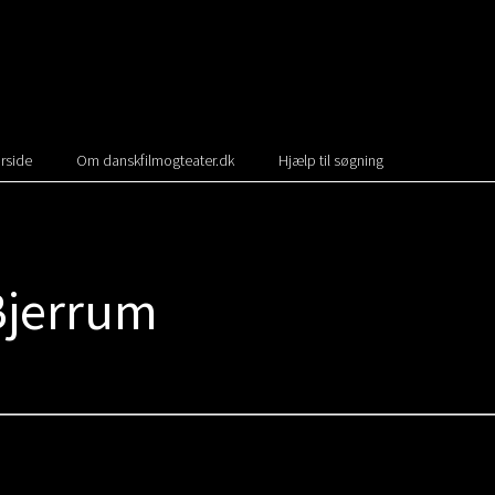
rside
Om danskfilmogteater.dk
Hjælp til søgning
Bjerrum