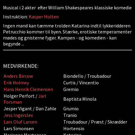
Musical i 2 akter efter William Shakespeares klassiske komedie
Instruktion:
Kasper Holten
Ingen mand kan tæmme trolden Katarina indtil lykkeridderen
Petrucchio kommer til byen. Stærke, erotiske temperamenter
mødes og gnisterne fyger. Kampen - og komedien - kan
begynde ...
MEDVIRKENDE:
Anders Bircow
Biondello / Troubadour
Erik Holmey
Curtis / Vincentio
Hans Henrik Clemensen
Gremio
Holger Perfort /
Jarl
Baptista Minola
Forsman
Jesper Vigant / Dan Zahle
Grumio
Jess Ingerslev
Tranio
Lars Oluf Larsen
Troubadour / Præst / Skrædder
Lars Simonsen
Hortensio