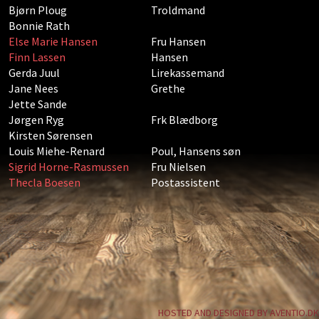
Bjørn Ploug
Troldmand
Bonnie Rath
Else Marie Hansen
Fru Hansen
Finn Lassen
Hansen
Gerda Juul
Lirekassemand
Jane Nees
Grethe
Jette Sande
Jørgen Ryg
Frk Blædborg
Kirsten Sørensen
Louis Miehe-Renard
Poul, Hansens søn
Sigrid Horne-Rasmussen
Fru Nielsen
Thecla Boesen
Postassistent
HOSTED AND DESIGNED BY AVENTIO.DK