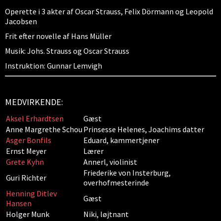
Operette i 3 akter af Oscar Strauss, Felix Dörmann og Leopold
Jacobsen
Frit efter novelle af Hans Müller
Musik: Johs. Strauss og Oscar Strauss
Instruktion: Gunnar Lemvigh
MEDVIRKENDE:
Aksel Erhardtsen
Gæst
Anne Margrethe Schou
Prinsesse Helenes, Joachims datter
Asger Bonfils
Eduard, kammertjener
Ernst Meyer
Lærer
Grete Kyhn
Annerl, violinist
Friederike von Insterburg,
Guri Richter
overhofmesterinde
Henning Ditlev
Gæst
Hansen
Holger Munk
Niki, løjtnant