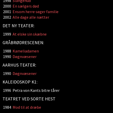
1998
Slangehud
2000
En sælgers død
2001
Ensom herre søger familie
2002
Alle dage alle nætter
DET NY TEATER:
1999
At elske sin skæbne
GRÅBRØDRESCENEN:
1988
Kameliadamen
1990
Døgnvæsener
AARHUS TEATER:
1990
Døgnvæsener
KALEIDOSKOP K1:
1996
Petra von Kants bitre tårer
TEATRET VED SORTE HEST
1984
Mod til at dræbe