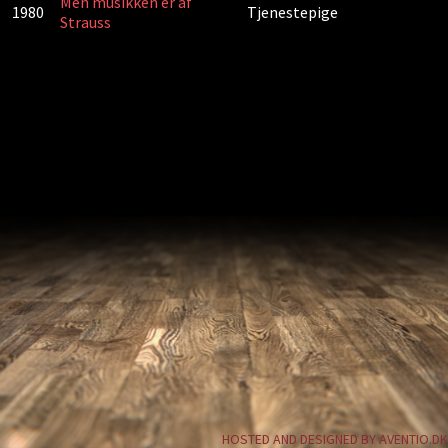
Men musikken er af
1980
Tjenestepige
Strauss
HOSTED AND DESIGNED BY AVENTIO.DK