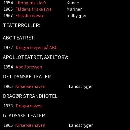
1954
I Kongens klæ'r
Kunde
1965
Flådens friske fyre
Mariner
1967
Elsk din næste
Indbygger
TEATERROLLER:
ABC TEATRET:
1972
Dragørrevyen på ABC
APOLLOTEATRET, AXELTORV:
1954
Apollorevyen
DET DANSKE TEATER:
1965
Kirsebærhaven
Landstryger
DRAGØR STRANDHOTEL:
1973
Dragørrevyen
GLADSAXE TEATER:
1965
Kirsebærhaven
Landstryger