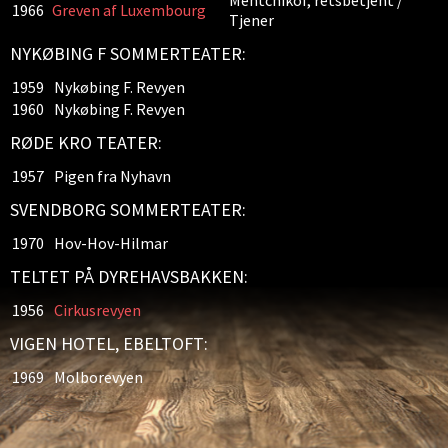
Mentchikof, retsbetjent /
1966
Greven af Luxembourg
Tjener
NYKØBING F SOMMERTEATER:
1959
Nykøbing F. Revyen
1960
Nykøbing F. Revyen
RØDE KRO TEATER:
1957
Pigen fra Nyhavn
SVENDBORG SOMMERTEATER:
1970
Hov-Hov-Hilmar
TELTET PÅ DYREHAVSBAKKEN:
1956
Cirkusrevyen
VIGEN HOTEL, EBELTOFT:
1969
Molborevyen