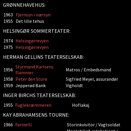
GRØNNEHAVEHUS:
1963
Fjernsyn i nærsyn
1955
Det lille tehus
HELSINGØR SOMMERTEATER:
1974
Helsingørrevyen
1975
Helsingørrevyen
HERMAN GELLINS TEATERSELSKAB:
Styrmand Karlsens
1956
Matros / Embedsmand
flammer
1958
Peter den Store
Sigfried Meyer, assurandør
1959
Jepperød Bank
Vigholdt
INGER BIRCHS TEATERSELSKAB:
1955
Fuglekræmmeren
Hoflakaj
KAY ABRAHAMSENS TOURNE:
1966
Farinelli
Storinkvisitor / Vagtsoldat