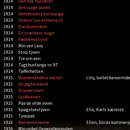
1914
Den nye huslærer
1914
Det svage punkt
1914
Detektivens barnepige
1914
Doktor Gar el Hama III
1914
Eventyrersken
1914
En stærkere magt
1914
Fædrenes synd
1914
Min ven Levy
1914
Stop tyven
1914
Tre om een
1914
Tugthusfange nr. 97
1914
Tøffelhelten
1915
Brandmandens datter
Lilly, balletdanserind
1915
De ægtemænd
1915
Drankersken
1915
Guldkalven
1915
Paa de vilde vover
1915
Spøgelsestyven
Ella, Karls kæreste
1915
Tyvepak
1916
Børnevennerne
Ellen, Doras kammer
1916
Min onkel Generalkonsulen