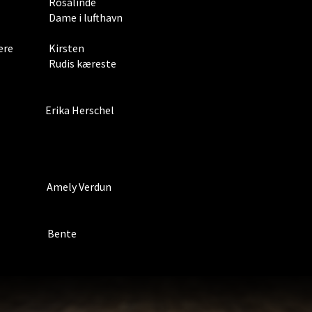
Rosalinde
Dame i lufthavn
ere
Kirsten
Rudis kæreste
Erika Herschel
Amely Verdun
Bente