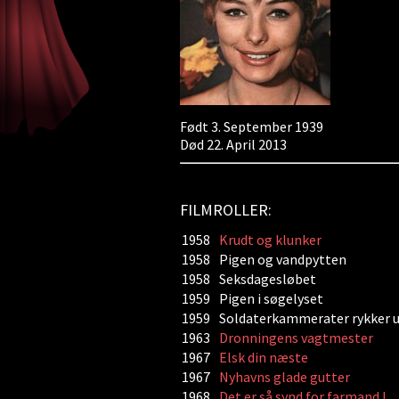
Født 3. September 1939
Død 22. April 2013
FILMROLLER:
1958
Krudt og klunker
1958
Pigen og vandpytten
1958
Seksdagesløbet
1959
Pigen i søgelyset
1959
Soldaterkammerater rykker 
1963
Dronningens vagtmester
1967
Elsk din næste
1967
Nyhavns glade gutter
1968
Det er så synd for farmand !