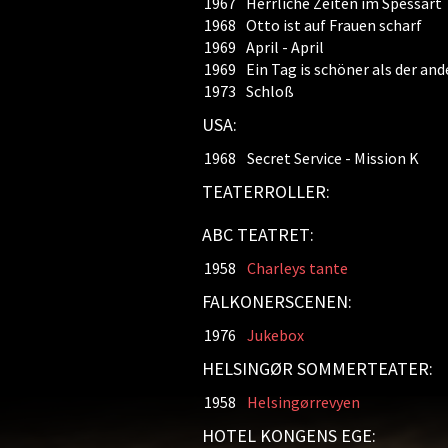
1967
Herrliche Zeiten im Spessart
1968
Otto ist auf Frauen scharf
1969
April - April
1969
Ein Tag is schöner als der and
1973
Schloß
USA:
1968
Secret Service - Mission K
TEATERROLLER:
ABC TEATRET:
1958
Charleys tante
FALKONERSCENEN:
1976
Jukebox
HELSINGØR SOMMERTEATER:
1958
Helsingørrevyen
HOTEL KONGENS EGE: