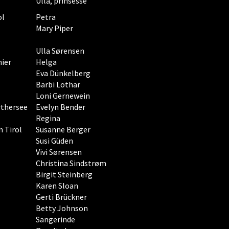
Ulla, prinsesse
ol
Petra
Mary Piper
Ulla Sørensen
hier
Helga
Eva Dünkelberg
Barbi Lothar
Loni Gernewein
rthersee
Evelyn Bender
Regina
n Tirol
Susanne Berger
Susi Güden
Vivi Sørensen
Christina Sindstrøm
Birgit Steinberg
Karen Sloan
Gerti Brückner
Betty Johnson
Sangerinde