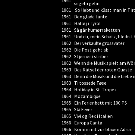
1961
segeln gehn
1961
So liebt und küsst man in Tir
1961
Den glade tante
1961
Halløj i Tyrol
1961
Så går humørraketten
1961
Und du, mein Schatz, bleibst 
1962
Der verkaufte grossvater
1962
Die Post geht ab
1962
Stjerner i striber
1962
Wenn die Musik spielt am Wö
1963
Das Rätsel der roten Quaste
1963
Denn die Musik und die Liebe i
1963
Ti tossede Tøse
1964
Holiday in St. Tropez
1964
Mozambique
1965
Ein Ferienbett mit 100 PS
1965
Ski Fever
1965
Vivi og Rex i Italien
1966
Europa Canta
1966
Komm mit zur blauen Adria