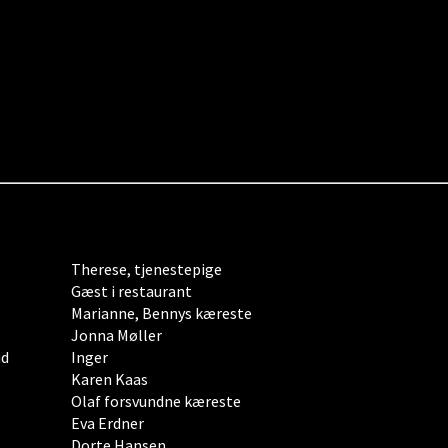
Therese, tjenestepige
Gæst i restaurant
Marianne, Bennys kæreste
Jonna Møller
ud
Inger
Karen Kaas
Olaf forsvundne kæreste
Eva Erdner
Dorte Hansen