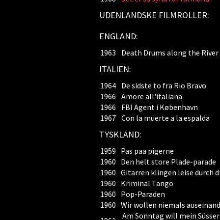
UDENLANDSKE FILMROLLER:
ENGLAND:
1963
Death Drums along the River
ITALIEN:
1964
De sidste to fra Rio Bravo
1966
Amore all'italiana
1966
FBI Agent i København
1967
Con la muerte a la espalda
TYSKLAND:
1959
Pas paa pigerne
1960
Den helt store Plade-parade
1960
Gitarren klingen leise durch 
1960
Kriminal Tango
1960
Pop-Paraden
1960
Wir wollen niemals auseinan
Am Sonntag will mein Süsser