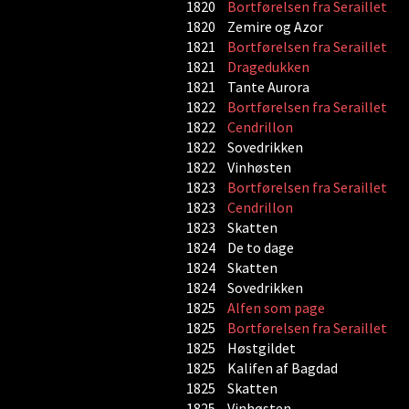
1820
Bortførelsen fra Seraillet
1820
Zemire og Azor
1821
Bortførelsen fra Seraillet
1821
Dragedukken
1821
Tante Aurora
1822
Bortførelsen fra Seraillet
1822
Cendrillon
1822
Sovedrikken
1822
Vinhøsten
1823
Bortførelsen fra Seraillet
1823
Cendrillon
1823
Skatten
1824
De to dage
1824
Skatten
1824
Sovedrikken
1825
Alfen som page
1825
Bortførelsen fra Seraillet
1825
Høstgildet
1825
Kalifen af Bagdad
1825
Skatten
1825
Vinhøsten