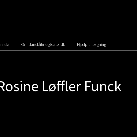
rside
Om danskfilmogteater.dk
Hjælp til søgning
Rosine Løffler Funck