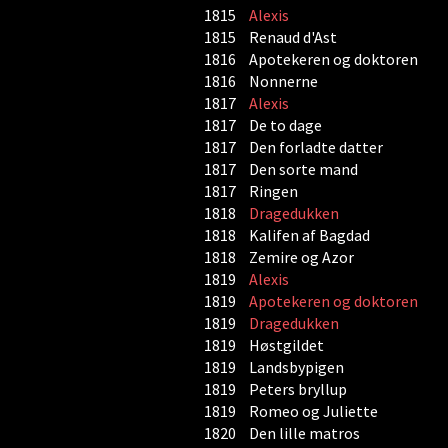
1815
Alexis
1815
Renaud d'Ast
1816
Apotekeren og doktoren
1816
Nonnerne
1817
Alexis
1817
De to dage
1817
Den forladte datter
1817
Den sorte mand
1817
Ringen
1818
Dragedukken
1818
Kalifen af Bagdad
1818
Zemire og Azor
1819
Alexis
1819
Apotekeren og doktoren
1819
Dragedukken
1819
Høstgildet
1819
Landsbypigen
1819
Peters bryllup
1819
Romeo og Juliette
1820
Den lille matros