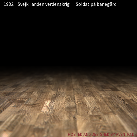
1982
Svejk i anden verdenskrig
Soldat på banegård
HOSTED AND DESIGNED BY AVENTIO.DK