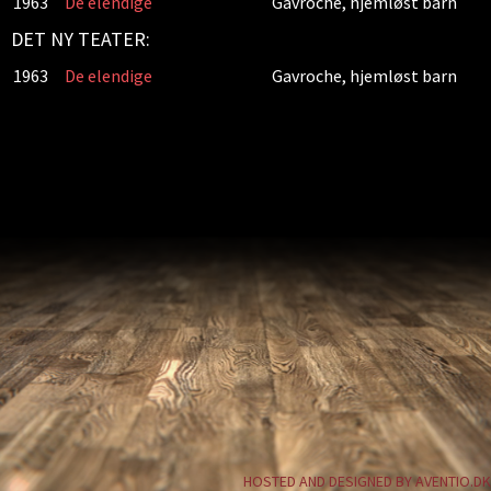
1963
De elendige
Gavroche, hjemløst barn
DET NY TEATER:
1963
De elendige
Gavroche, hjemløst barn
HOSTED AND DESIGNED BY AVENTIO.DK