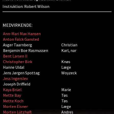
Instruktion: Robert Wilson
MEDVIRKENDE:
Ann-Mari Max Hansen
Anton Falck Gansted
Asger Taarnberg
Christian
Benjamin Boe Rasmussen
Karl, nar
Bent Larsen II
Christopher Birk
Knøs
Hanne Uldal
Læge
Jens Jørgen Spottag
Woyzeck
Jess Ingerslev
Joseph Driffield
Kaya Brüel
Marie
Mette Bay
Tøs
Mette Koch
Tøs
Morten Eisner
Læge
Morten Lützhøft
Andres