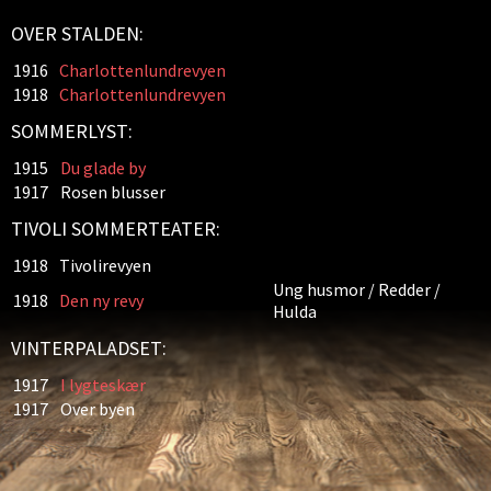
OVER STALDEN:
1916
Charlottenlundrevyen
1918
Charlottenlundrevyen
SOMMERLYST:
1915
Du glade by
1917
Rosen blusser
TIVOLI SOMMERTEATER:
1918
Tivolirevyen
Ung husmor / Redder /
1918
Den ny revy
Hulda
VINTERPALADSET:
1917
I lygteskær
1917
Over byen