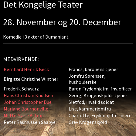
Det Kongelige Teater
28. November og 20. December
Komedie i 3 akter af Dumaniant
MEDVIRKENDE:
Bernhard Henrik Beck
Frands, baronens tjener
Jomfru Sørensen,
Birgitte Christine Winther
husholderske
Frederik Schwarz
Baron Frydenhjelm, fhv. officer
Hans Christian Knudsen
Georg, Krogenskjolds tjener
Johan Christopher Due
Sletfod, invalid soldat
Mariane Bournonville
Lise, kammerjomfru
Mette Marie Astrup
Charlotte, Frydenhjelms niece
Peter Rasmussen Saabye
Grev Krogenskjold