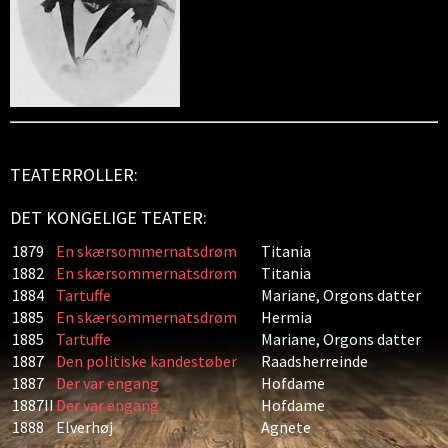
TEATERROLLER:
DET KONGELIGE TEATER:
1879
En skærsommernatsdrøm
Titania
1882
En skærsommernatsdrøm
Titania
1884
Tartuffe
Mariane, Orgons datter
1885
En skærsommernatsdrøm
Hermia
1885
Tartuffe
Mariane, Orgons datter
1887
Den politiske kandestøber
Raadsherreinde
1887
Der var engang
Hofdame
1887II
Der var engang
Hofdame
1888
Elverhøj
Agnete