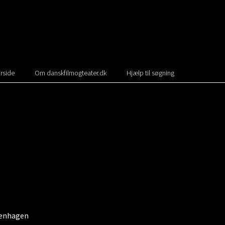
rside
Om danskfilmogteater.dk
Hjælp til søgning
penhagen