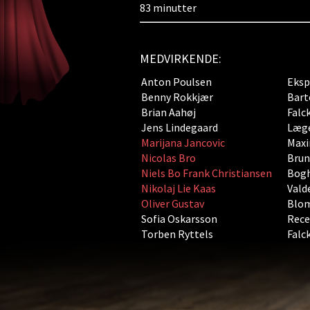
83 minutter
MEDVIRKENDE:
Anton Poulsen
Eksp
Benny Rokkjær
Bart
Brian Aahøj
Falc
Jens Lindegaard
Læg
Marijana Jancovic
Maxi
Nicolas Bro
Bru
Niels Bo Frank Christiansen
Bogh
Nikolaj Lie Kaas
Vald
Oliver Gustav
Blom
Sofia Oskarsson
Rece
Torben Ryttels
Falc