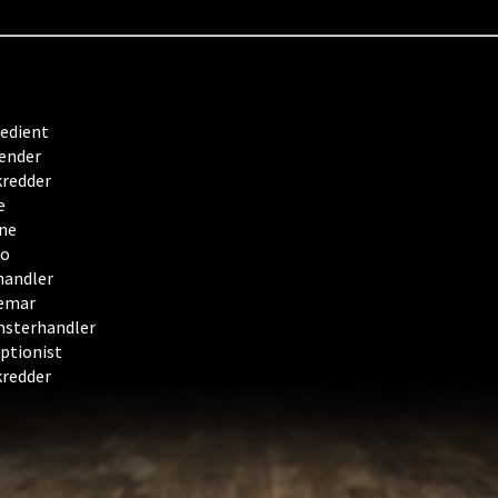
edient
ender
kredder
e
ne
no
andler
emar
sterhandler
ptionist
kredder