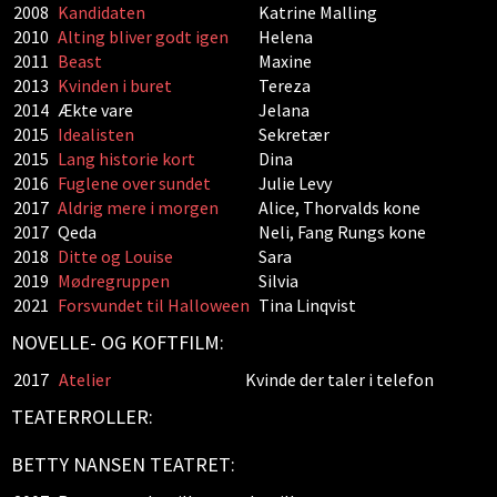
2008
Kandidaten
Katrine Malling
2010
Alting bliver godt igen
Helena
2011
Beast
Maxine
2013
Kvinden i buret
Tereza
2014
Ækte vare
Jelana
2015
Idealisten
Sekretær
2015
Lang historie kort
Dina
2016
Fuglene over sundet
Julie Levy
2017
Aldrig mere i morgen
Alice, Thorvalds kone
2017
Qeda
Neli, Fang Rungs kone
2018
Ditte og Louise
Sara
2019
Mødregruppen
Silvia
2021
Forsvundet til Halloween
Tina Linqvist
NOVELLE- OG KOFTFILM:
2017
Atelier
Kvinde der taler i telefon
TEATERROLLER:
BETTY NANSEN TEATRET: