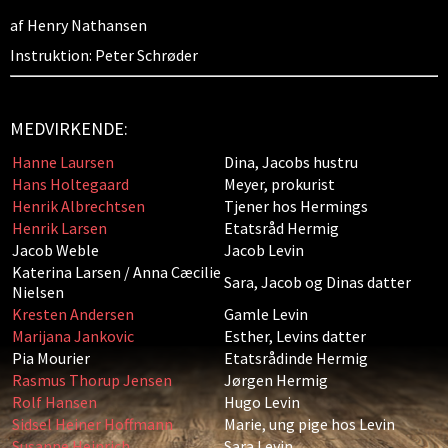
af Henry Nathansen
Instruktion: Peter Schrøder
MEDVIRKENDE:
Hanne Laursen
Dina, Jacobs hustru
Hans Holtegaard
Meyer, prokurist
Henrik Albrechtsen
Tjener hos Hermings
Henrik Larsen
Etatsråd Hermig
Jacob Weble
Jacob Levin
Katerina Larsen / Anna Cæcilie
Sara, Jacob og Dinas datter
Nielsen
Kresten Andersen
Gamle Levin
Marijana Jankovic
Esther, Levins datter
Pia Mourier
Etatsrådinde Hermig
Rasmus Thorup Jensen
Jørgen Hermig
Rolf Hansen
Hugo Levin
Sidsel Heiner Hoffmann
Marie, ung pige hos Levin
Susanne Heinrich
Sara Levin