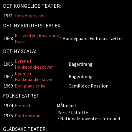
DET KONGELIGE TEATER:
1971
En sælgers død
DET NY FRILUFTSTEATER:
Et eventyr i Rosenborg
1968
Humlegaard, Fellmans fætter
Have
DET NY SCALA:
Dyrene i
1966
Bagerdreng
Hakkebakkeskoven
Dyrene i
1967
Bagerdreng
Hakkebakkeskoven
1969
Den glade enke
Camille de Rossilon
FOLKETEATRET:
1974
Fremad
Målmand
Paris / Laflotte
1975
Dantons død
/ Nationalkonventets formand
GLADSAXE TEATER: