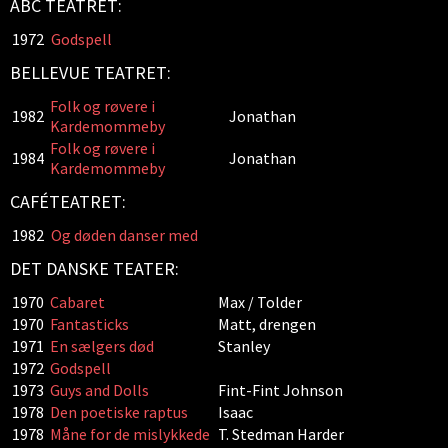
ABC TEATRET:
1972
Godspell
BELLEVUE TEATRET:
Folk og røvere i
1982
Jonathan
Kardemommeby
Folk og røvere i
1984
Jonathan
Kardemommeby
CAFÉTEATRET:
1982
Og døden danser med
DET DANSKE TEATER:
1970
Cabaret
Max / Tolder
1970
Fantasticks
Matt, drengen
1971
En sælgers død
Stanley
1972
Godspell
1973
Guys and Dolls
Fint-Fint Johnson
1978
Den poetiske raptus
Isaac
1978
Måne for de mislykkede
T. Stedman Harder