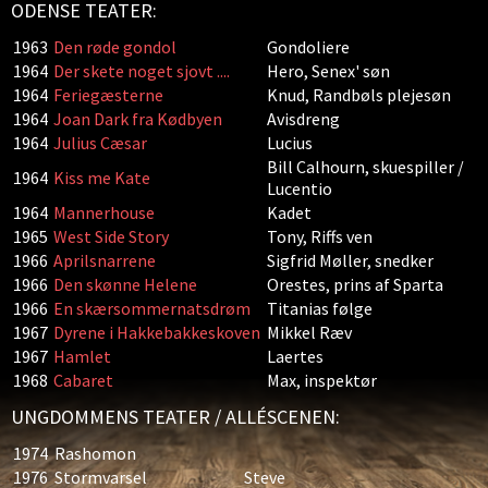
ODENSE TEATER:
1963
Den røde gondol
Gondoliere
1964
Der skete noget sjovt ....
Hero, Senex' søn
1964
Feriegæsterne
Knud, Randbøls plejesøn
1964
Joan Dark fra Kødbyen
Avisdreng
1964
Julius Cæsar
Lucius
Bill Calhourn, skuespiller /
1964
Kiss me Kate
Lucentio
1964
Mannerhouse
Kadet
1965
West Side Story
Tony, Riffs ven
1966
Aprilsnarrene
Sigfrid Møller, snedker
1966
Den skønne Helene
Orestes, prins af Sparta
1966
En skærsommernatsdrøm
Titanias følge
1967
Dyrene i Hakkebakkeskoven
Mikkel Ræv
1967
Hamlet
Laertes
1968
Cabaret
Max, inspektør
UNGDOMMENS TEATER / ALLÉSCENEN:
1974
Rashomon
1976
Stormvarsel
Steve