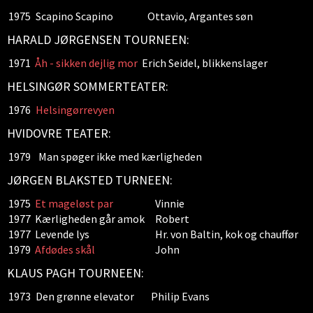
1975
Scapino Scapino
Ottavio, Argantes søn
HARALD JØRGENSEN TOURNEEN:
1971
Åh - sikken dejlig mor
Erich Seidel, blikkenslager
HELSINGØR SOMMERTEATER:
1976
Helsingørrevyen
HVIDOVRE TEATER:
1979
Man spøger ikke med kærligheden
JØRGEN BLAKSTED TURNEEN:
1975
Et mageløst par
Vinnie
1977
Kærligheden går amok
Robert
1977
Levende lys
Hr. von Baltin, kok og chauffør
1979
Afdødes skål
John
KLAUS PAGH TOURNEEN:
1973
Den grønne elevator
Philip Evans